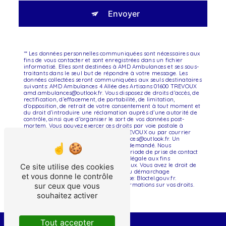
Envoyer
** Les données personnelles communiquées sont nécessaires aux
fins de vous contacter et sont enregistrées dans un fichier
informatisé. Elles sont destinées à AMD Ambulances et ses sous-
traitants dans le seul but de répondre à votre message. Les
données collectées seront communiquées aux seuls destinataires
suivants: AMD Ambulances 4 Allée des Artisans 01600 TREVOUX
amd.ambulances@outlook.fr. Vous disposez de droits d’accès, de
rectification, d’effacement, de portabilité, de limitation,
d’opposition, de retrait de votre consentement à tout moment et
du droit d’introduire une réclamation auprès d’une autorité de
contrôle, ainsi que d’organiser le sort de vos données post-
mortem. Vous pouvez exercer ces droits par voie postale à
l'adresse 4 Allée des Artisans 01600 TREVOUX ou par courrier
électronique à l'adresse amd.ambulances@outlook.fr. Un
justificatif d'identité pourra vous être demandé. Nous
conservons vos données pendant la période de prise de contact
puis pendant la durée de prescription légale aux fins
probatoires et de gestion des contentieux. Vous avez le droit de
Ce site utilise des cookies
vous inscrire sur la liste d'opposition au démarchage
et vous donne le contrôle
téléphonique, disponible à cette adresse:
Bloctel.gouv.fr
.
Consultez le site cnil.fr pour plus d’informations sur vos droits.
sur ceux que vous
souhaitez activer
Tout accepter