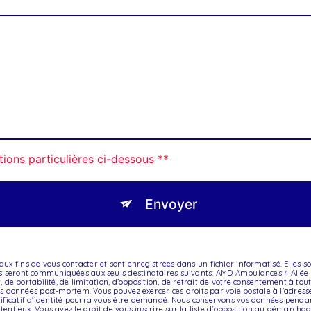
tions particulières ci-dessous **
Envoyer
x fins de vous contacter et sont enregistrées dans un fichier informatisé. Elles 
ées seront communiquées aux seuls destinataires suivants: AMD Ambulances 4 All
nt, de portabilité, de limitation, d’opposition, de retrait de votre consentement à 
 vos données post-mortem. Vous pouvez exercer ces droits par voie postale à l'adres
ificatif d'identité pourra vous être demandé. Nous conservons vos données pendan
ntentieux. Vous avez le droit de vous inscrire sur la liste d'opposition au démarcha