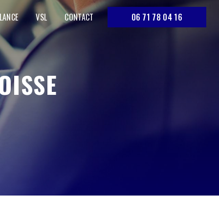
LANCE
VSL
CONTACT
06 71 78 04 16
OISSE