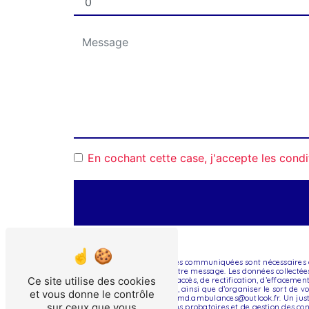
En cochant cette case, j'accepte les condi
** Les données personnelles communiquées sont nécessaires au
seul but de répondre à votre message. Les données collect
Ce site utilise des cookies
Vous disposez de droits d’accès, de rectification, d’effaceme
d’une autorité de contrôle, ainsi que d’organiser le sort de
et vous donne le contrôle
électronique à l'adresse amd.ambulances@outlook.fr. Un just
sur ceux que vous
prescription légale aux fins probatoires et de gestion des co