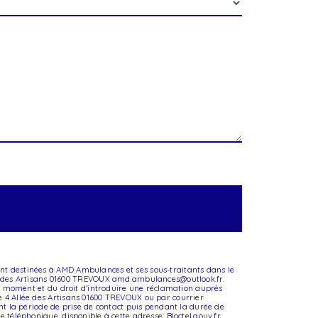
sont destinées à AMD Ambulances et ses sous-traitants dans le
ée des Artisans 01600 TREVOUX amd.ambulances@outlook.fr.
tout moment et du droit d’introduire une réclamation auprès
se 4 Allée des Artisans 01600 TREVOUX ou par courrier
t la période de prise de contact puis pendant la durée de
ge téléphonique, disponible à cette adresse:
Bloctel.gouv.fr
.