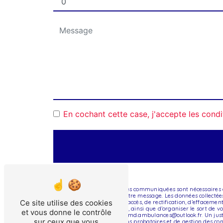
En cochant cette case, j'accepte les condi
** Les données personnelles communiquées sont nécessaires au
seul but de répondre à votre message. Les données collect
Ce site utilise des cookies
Vous disposez de droits d’accès, de rectification, d’effaceme
d’une autorité de contrôle, ainsi que d’organiser le sort de
et vous donne le contrôle
électronique à l'adresse amd.ambulances@outlook.fr. Un just
sur ceux que vous
prescription légale aux fins probatoires et de gestion des co