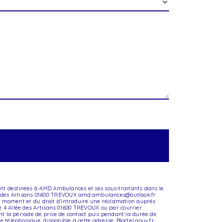
sont destinées à AMD Ambulances et ses sous-traitants dans le
ée des Artisans 01600 TREVOUX amd.ambulances@outlook.fr.
tout moment et du droit d’introduire une réclamation auprès
se 4 Allée des Artisans 01600 TREVOUX ou par courrier
t la période de prise de contact puis pendant la durée de
ge téléphonique, disponible à cette adresse:
Bloctel.gouv.fr
.