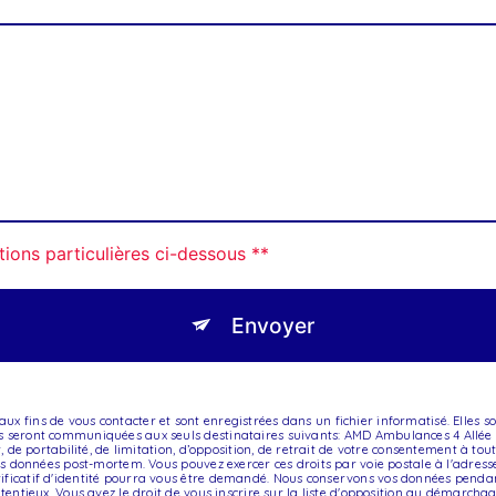
tions particulières ci-dessous **
Envoyer
x fins de vous contacter et sont enregistrées dans un fichier informatisé. Elles 
ées seront communiquées aux seuls destinataires suivants: AMD Ambulances 4 All
nt, de portabilité, de limitation, d’opposition, de retrait de votre consentement à 
 vos données post-mortem. Vous pouvez exercer ces droits par voie postale à l'adres
ificatif d'identité pourra vous être demandé. Nous conservons vos données pendan
ntentieux. Vous avez le droit de vous inscrire sur la liste d'opposition au démarcha