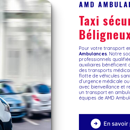
AMD AMBULA
taxi sécurité sociale à
Béligneu
Pour votre transport
Ambulances
. Notre so
professionnels qualifi
auxiliaires bénéficient
des transports médicau
flotte de véhicules san
d’urgence médicale ou 
avec bienveillance et 
un transport en ambu
équipes de AMD Ambulan
En savoir 