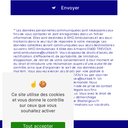
Envoyer
** Les données personnelles communiquées sont nécessaires aux
fins de vous contacter et sont enregistrées dans un fichier
informatisé. Elles sont destinées à AMD Ambulances et ses sous-
traitants dans le seul but de répondre à votre message. Les
données collectées seront communiquées aux seuls destinataires
suivants: AMD Ambulances 4 Allée des Artisans 01600 TREVOUX
amd.ambulances@outlook.fr. Vous disposez de droits d’accès, de
rectification, d’effacement, de portabilité, de limitation,
d’opposition, de retrait de votre consentement à tout moment et
du droit d’introduire une réclamation auprès d’une autorité de
contrôle, ainsi que d’organiser le sort de vos données post-
mortem. Vous pouvez exercer ces droits par voie postale à
l'adresse 4 Allée des Artisans 01600 TREVOUX ou par courrier
électronique à l'adresse amd.ambulances@outlook.fr. Un
justificatif d'identité pourra vous être demandé. Nous
conservons vos données pendant la période de prise de contact
puis pendant la durée de prescription légale aux fins
probatoires et de gestion des contentieux. Vous avez le droit de
Ce site utilise des cookies
vous inscrire sur la liste d'opposition au démarchage
et vous donne le contrôle
téléphonique, disponible à cette adresse:
Bloctel.gouv.fr
.
Consultez le site cnil.fr pour plus d’informations sur vos droits.
sur ceux que vous
souhaitez activer
Tout accepter